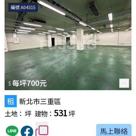
編號 A04315
每坪700元
$
租
新北市三重區
531
土地：
坪
建物：
坪
馬上聯絡