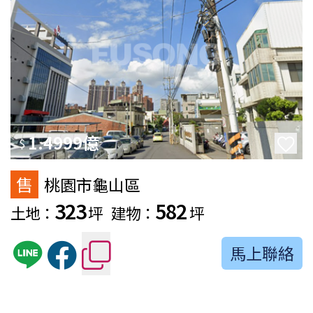
1.4999億
$
售
桃園市龜山區
323
582
土地：
坪
建物：
坪
馬上聯絡