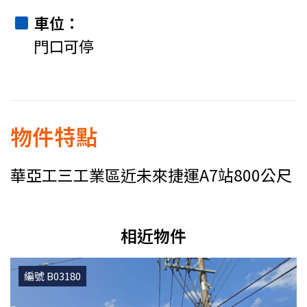
車位
門口可停
物件特點
華亞工三工業區近未來捷運A7站800公尺
相近物件
編號 B03180