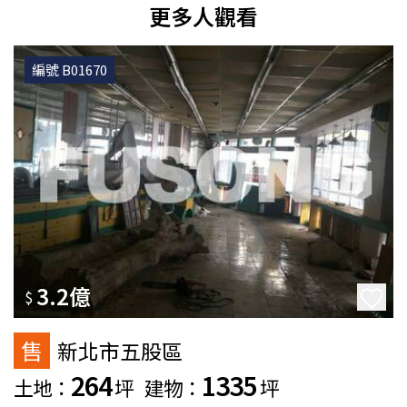
更多人觀看
編號 B01670
3.2億
$
售
新北市五股區
264
1335
土地：
坪
建物：
坪