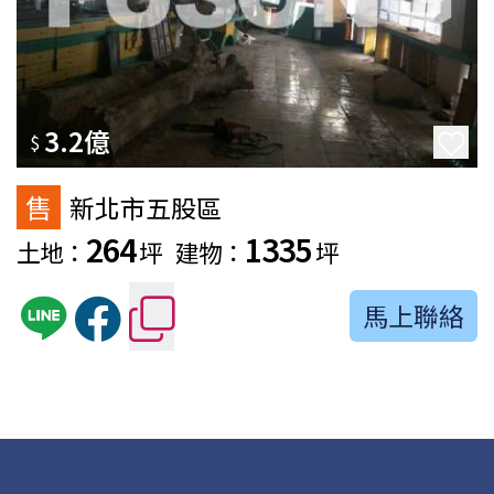
3.2億
$
售
新北市五股區
264
1335
土地：
坪
建物：
坪
馬上聯絡