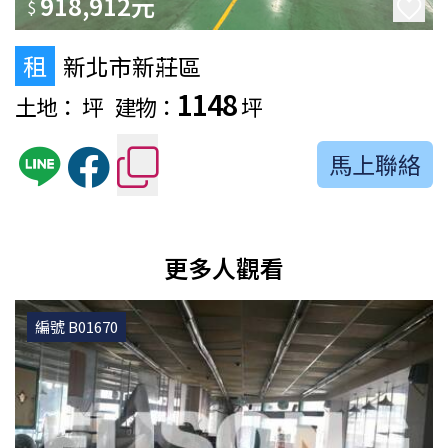
918,912元
$
租
新北市新莊區
1148
土地：
坪
建物：
坪
馬上聯絡
更多人觀看
編號 B01670