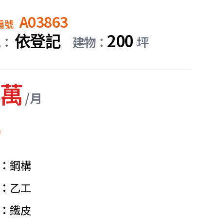
A03863
編號
依登記
200
地：
建物：
坪
8萬
/月
紹
鋼構
乙工
鐵皮