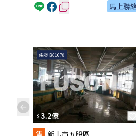
馬上聯
編號 B01670
3.2億
$
售
新北市五股區