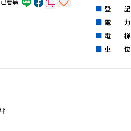
人已看過
登記
電力
電梯
車位
坪