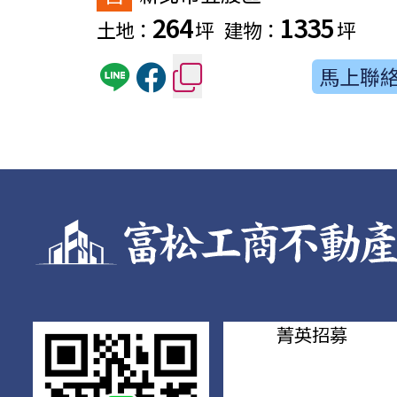
264
1335
土地：
坪
建物：
坪
馬上聯
菁英招募