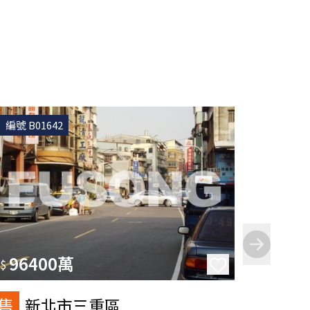
編號 B01642
編號 B0
96400萬
10
$
$
售
售
新北市三重區
新