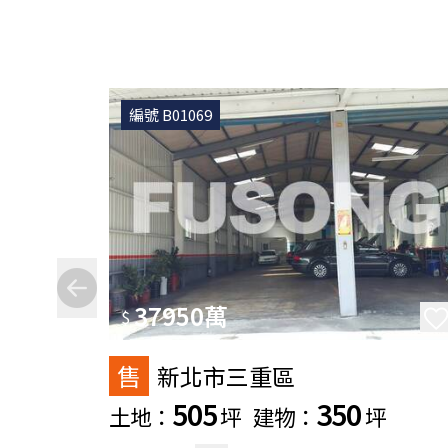
編號 B01069
37950萬
$
售
新北市三重區
505
350
土地：
坪
建物：
坪