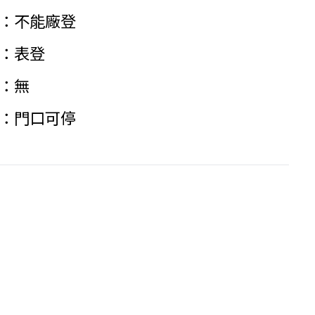
不能廠登
表登
無
門口可停