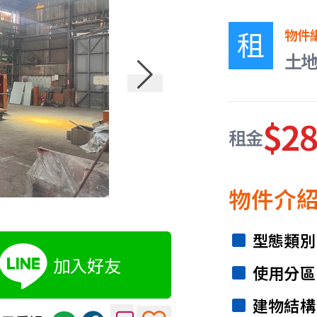
租
物件
土
$2
租金
物件介
型態類別
加入好友
使用分區
建物結構