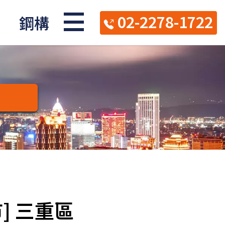
02-2278-1722
鋼構
] 三重區