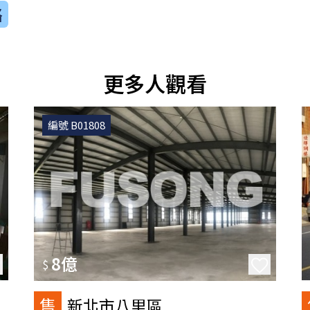
絡
更多人觀看
編號 B01808
8億
$
售
新北市八里區