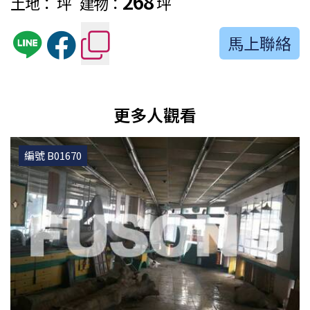
268
土地：
坪
建物：
坪
馬上聯絡
更多人觀看
編號 B01670