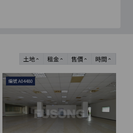
土地
租金
售價
時間
keyboard_arrow_up
keyboard_arrow_up
keyboard_arrow_up
keyboard_arrow_up
編號 A04480