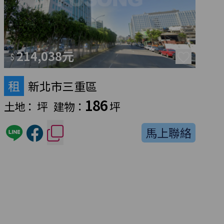
214,038元
$
租
新北市三重區
186
土地：
坪
建物：
坪
馬上聯絡