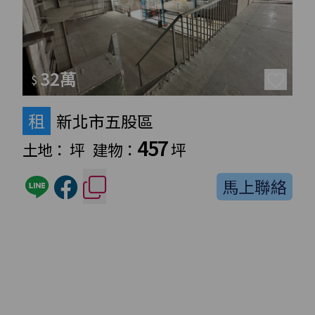
32萬
$
租
新北市五股區
457
土地：
坪
建物：
坪
馬上聯絡