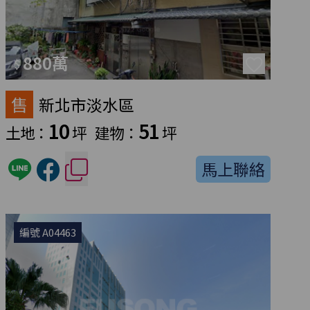
880萬
$
售
新北市淡水區
10
51
土地：
坪
建物：
坪
馬上聯絡
編號 A04463