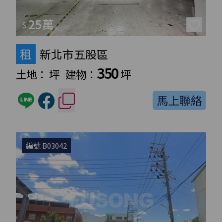
25萬
$
租
新北市五股區
350
土地：
坪
建物：
坪
馬上聯絡
編號 B03042