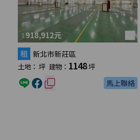
918,912元
$
租
新北市新莊區
1148
土地：
坪
建物：
坪
馬上聯絡