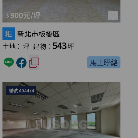
900元/坪
$
租
新北市板橋區
543
土地：
坪
建物：
坪
馬上聯絡
編號 A04474