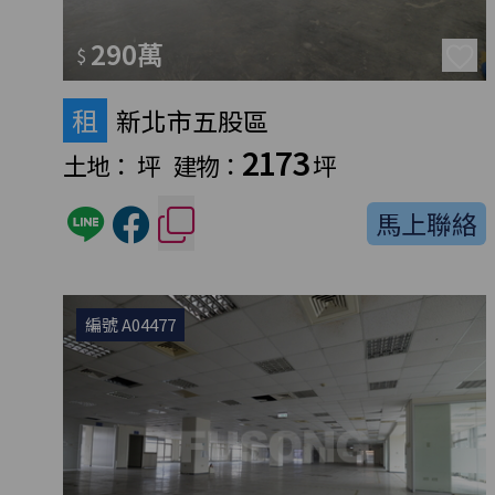
290萬
$
租
新北市五股區
2173
土地：
坪
建物：
坪
馬上聯絡
編號 A04477