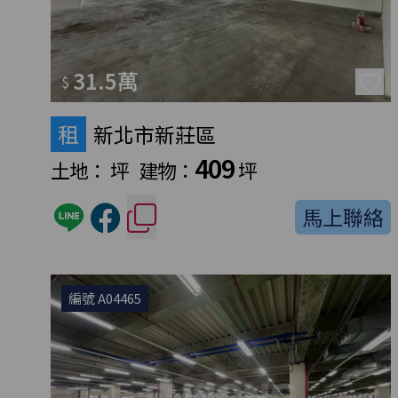
31.5萬
$
租
新北市新莊區
409
土地：
坪
建物：
坪
馬上聯絡
編號 A04465