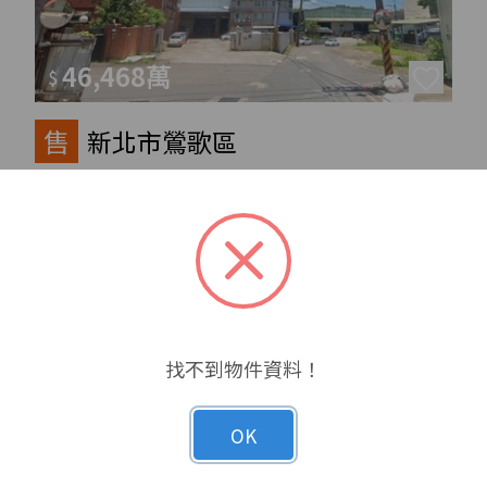
46,468萬
$
售
新北市鶯歌區
1327
800
土地：
坪
建物：
坪
馬上聯絡
編號 A04471
找不到物件資料！
OK