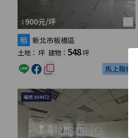
900元/坪
$
租
新北市板橋區
548
土地：
坪
建物：
坪
馬上聯絡
編號 A04472