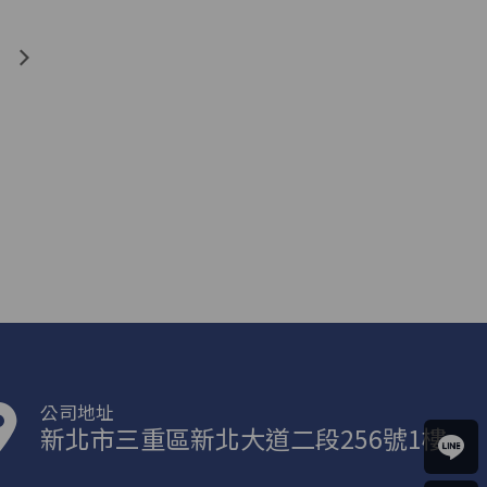
公司地址
新北市三重區新北大道二段256號1樓
馬上
聯絡