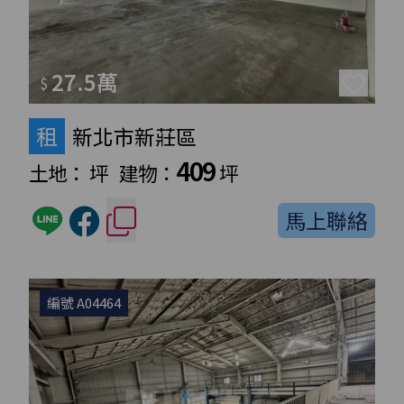
27.5萬
$
租
新北市新莊區
409
土地：
坪
建物：
坪
馬上聯絡
編號 A04464