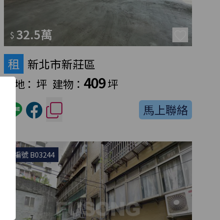
32.5萬
$
租
新北市新莊區
409
土地：
坪
建物：
坪
馬上聯絡
編號 B03244