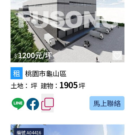
1200元/坪
$
租
桃園市龜山區
1905
土地：
坪
建物：
坪
馬上聯絡
編號 A04416