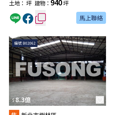
940
土地：
坪
建物：
坪
馬上聯絡
編號 B02062
8.3億
$
售
新北市樹林區