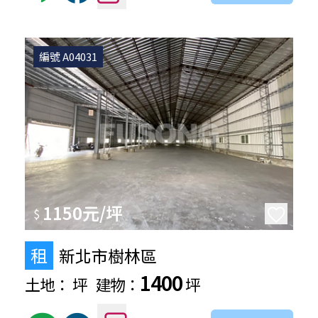
編號 A04031
1150元/坪
$
租
新北市樹林區
1400
土地：
坪
建物：
坪