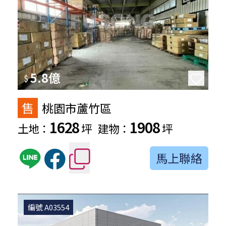
5.8億
$
售
桃園市蘆竹區
1628
1908
土地：
坪
建物：
坪
馬上聯絡
編號 A03554