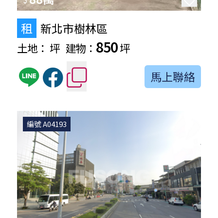
租
新北市樹林區
850
土地：
坪
建物：
坪
馬上聯絡
編號 A04193