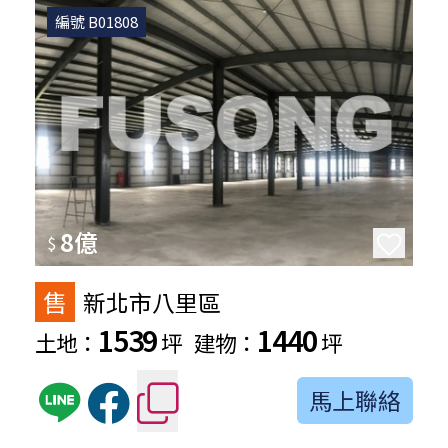
編號 B01808
8億
$
售
新北市八里區
1539
1440
土地：
坪
建物：
坪
馬上聯絡