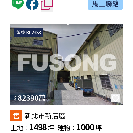
馬上聯絡
編號 B02383
82390萬
$
售
新北市新店區
1498
1000
土地：
坪
建物：
坪