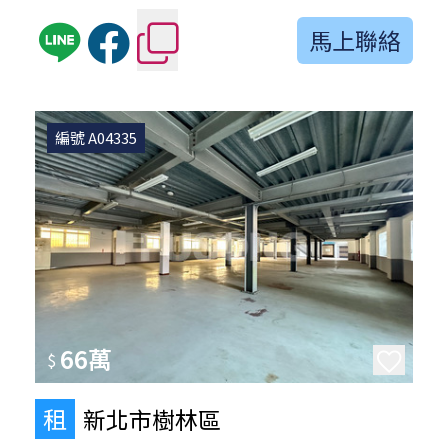
馬上聯絡
編號 A04335
66萬
$
租
新北市樹林區