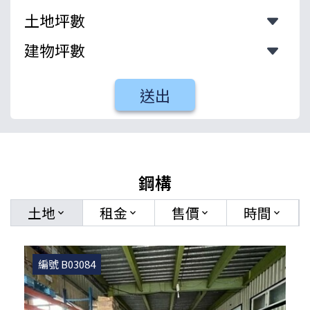
送出
鋼構
土地
租金
售價
時間
keyboard_arrow_down
keyboard_arrow_down
keyboard_arrow_down
keyboard_arrow_down
編號 B03084