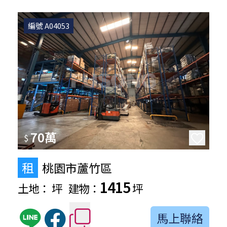
編號 A04053
70萬
$
租
桃園市蘆竹區
1415
土地：
坪
建物：
坪
馬上聯絡