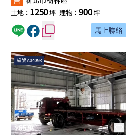
1250
900
土地：
坪
建物：
坪
馬上聯絡
編號 A04093
65萬
$