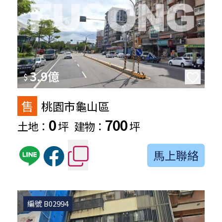
3.9億
$
售
桃園市龜山區
0
700
土地：
坪
建物：
坪
馬上聯絡
編號 B02994