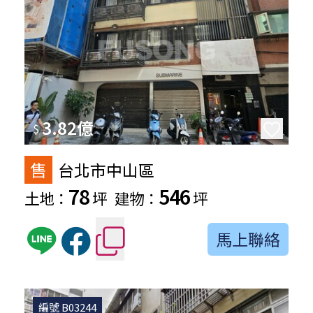
3.82億
$
售
台北市中山區
78
546
土地：
坪
建物：
坪
馬上聯絡
編號 B03244