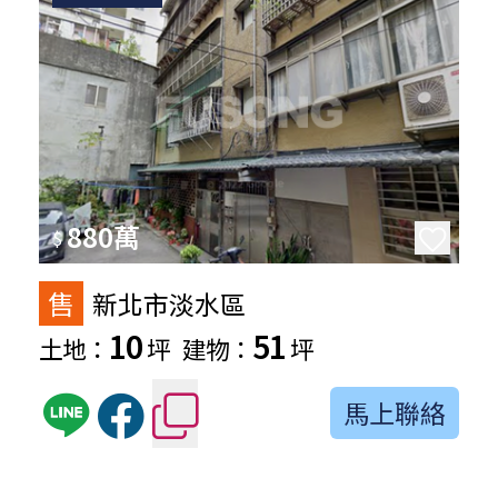
880萬
$
售
新北市淡水區
10
51
土地：
坪
建物：
坪
馬上聯絡