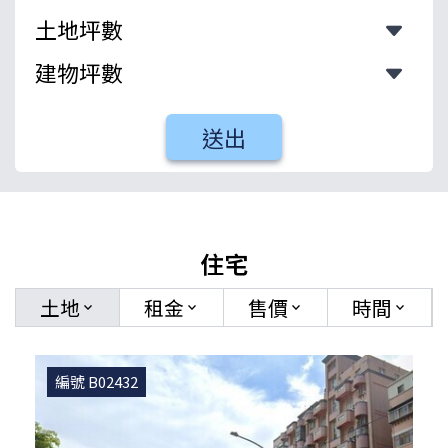
送出
住宅
土地
租金
售價
時間
keyboard_arrow_down
keyboard_arrow_down
keyboard_arrow_down
keyboard_arrow_down
編號 B02432